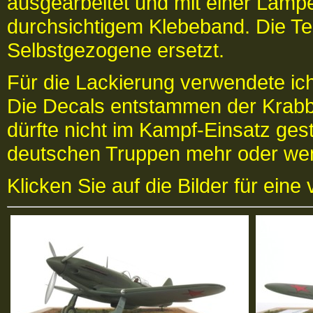
ausgearbeitet und mit einer Lamp
durchsichtigem Klebeband. Die Te
Selbstgezogene ersetzt.
Für die Lackierung verwendete ic
Die Decals entstammen der Krabbe
dürfte nicht im Kampf-Einsatz ges
deutschen Truppen mehr oder weni
Klicken Sie auf die Bilder für eine