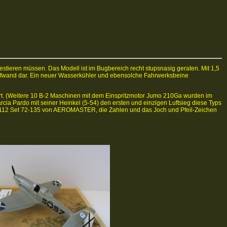
stieren müssen. Das Modell ist im Bugbereich recht stupsnasig geraten. Mit 1,5
saufwand dar. Ein neuer Wasserkühler und ebensolche Fahrwerksbeine
t. (Weitere 10 B-2 Maschinen mit dem Einspritzmotor Jumo 210Ga wurden im
arcia Pardo mit seiner Heinkel (5-54) den ersten und einzigen Luftsieg diese Typs
112 Set 72-135 von AEROMASTER, die Zahlen und das Joch und Pfeil-Zeichen