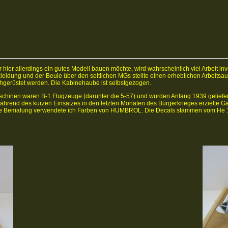
er allerdings ein gutes Modell bauen möchte, wird wahrscheinlich viel Arbeit inve
rkleidung und der Beule über den seitlichen MGs stellte einen erheblichen Arbeit
chgerüstet werden. Die Kabinehaube ist selbstgezogen.
hinen waren B-1 Flugzeuge (darunter die 5-57) und wurden Anfang 1939 geliefer
5. Während des kurzen Einsatzes in den letzten Monaten des Bürgerkrieges erzielte G
r die Bemalung verwendete ich Farben von HUMBROL. Die Decals stammen vom He 