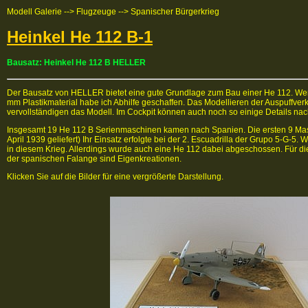
Modell Galerie --> Flugzeuge --> Spanischer Bürgerkrieg
Heinkel He 112 B-1
Bausatz: Heinkel He 112 B HELLER
Der Bausatz von HELLER bietet eine gute Grundlage zum Bau einer He 112. Wer hi
mm Plastikmaterial habe ich Abhilfe geschaffen. Das Modellieren der Auspuffve
vervollständigen das Modell. Im Cockpit können auch noch so einige Details na
Insgesamt 19 He 112 B Serienmaschinen kamen nach Spanien. Die ersten 9 Masc
April 1939 geliefert) Ihr Einsatz erfolgte bei der 2. Escuadrilla der Grupo 5-G-
in diesem Krieg. Allerdings wurde auch eine He 112 dabei abgeschossen. Fü
der spanischen Falange sind Eigenkreationen.
Klicken Sie auf die Bilder für eine vergrößerte Darstellung.