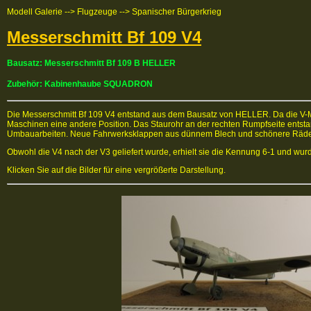
Modell Galerie --> Flugzeuge --> Spanischer Bürgerkrieg
Messerschmitt Bf 109 V4
Bausatz: Messerschmitt Bf 109 B HELLER
Zubehör: Kabinenhaube SQUADRON
Die Messerschmitt Bf 109 V4 entstand aus dem Bausatz von HELLER. Da die V-Mas
Maschinen eine andere Position. Das Staurohr an der rechten Rumpfseite entst
Umbauarbeiten. Neue Fahrwerksklappen aus dünnem Blech und schönere Räd
Obwohl die V4 nach der V3 geliefert wurde, erhielt sie die Kennung 6-1 und w
Klicken Sie auf die Bilder für eine vergrößerte Darstellung.